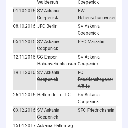
Waldesruh
Coepenick
01.10.2016
SV Askania
BW
12:0
Coepenick
Hohenschönhausen
08.10.2016
JFC Berlin
SV Askania
09:0
Coepenick
05.11.2016
SV Askania
BSC Marzahn
12:0
Coepenick
12.11.2016
SG Empor
SV Askania
09:0
Hohenschönhausen
Coepenick
19.11.2016
SV Askania
FC
12:0
Coepenick
Friedrichshagener
Wölfe
26.11.2016
Hellersdorfer FC
SV Askania
10:0
Coepenick
03.12.2016
SV Askania
SFC Friedrichshain
12:0
Coepenick
15.01.2017
Askania Hallentag
09:0