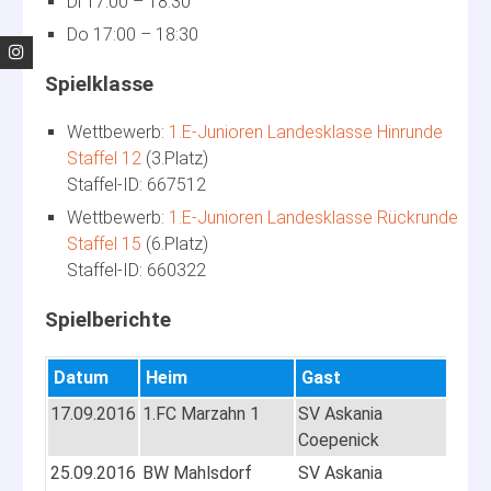
Di 17:00 – 18:30
Do 17:00 – 18:30
1.E-Junioren Landesklasse Hinrunde
Staffel 12
3.Platz
667512
1.E-Junioren Landesklasse Rückrunde
Staffel 15
6.Platz
660322
Datum
Heim
Gast
Ans
17.09.2016
1.FC Marzahn 1
SV Askania
10:0
Coepenick
25.09.2016
BW Mahlsdorf
SV Askania
10:0