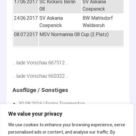
17.06.2017
SC Kickers Berlin
SV Askania
13:0
08
Coepenick
24.06.2017
SV Askania
BW Mahlsdorf
13:1
Coepenick
Waldesruh
08.07.2017
MSV Normannia 08 Cup (2.Platz)
09:0
… lade Vorschau 667512 …
… lade Vorschau 660322 …
30.08.2016
Erster Trainingstag
15.01.2017
Askania Hallentag
We value your privacy
01.07.2017
Askania Sommerfest
We use cookies to enhance your browsing experience, serve
08.07.2017
MSV Normannia 08 Cup (2.Platz)
personalised ads or content, and analyse our traffic. By