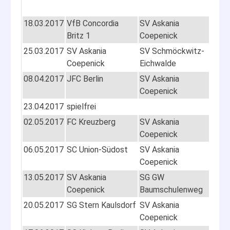
18.03.2017
VfB Concordia
SV Askania
12:3
Britz 1
Coepenick
25.03.2017
SV Askania
SV Schmöckwitz-
12:0
Coepenick
Eichwalde
08.04.2017
JFC Berlin
SV Askania
09:3
Coepenick
23.04.2017
spielfrei
02.05.2017
FC Kreuzberg
SV Askania
17:3
Coepenick
06.05.2017
SC Union-Südost
SV Askania
11:0
Coepenick
13.05.2017
SV Askania
SG GW
13:1
Coepenick
Baumschulenweg
20.05.2017
SG Stern Kaulsdorf
SV Askania
10:3
Coepenick