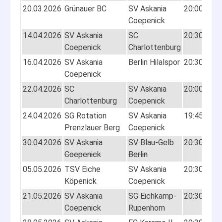
20.03.2026
Grünauer BC
SV Askania
20:00
3:2
Coepenick
(2:1
14.04.2026
SV Askania
SC
20:30
2:1
Coepenick
Charlottenburg
(0:4
16.04.2026
SV Askania
Berlin Hilalspor
20:30
8:3
Coepenick
(2:1
22.04.2026
SC
SV Askania
20:00
13:
Charlottenburg
Coepenick
(6:1
24.04.2026
SG Rotation
SV Askania
19:45
6:4
Prenzlauer Berg
Coepenick
(3:1
30.04.2026
SV Askania
SV Blau-Gelb
20:30
Abg
Coepenick
Berlin
05.05.2026
TSV Eiche
SV Askania
20:30
2:1
Köpenick
Coepenick
(2:0
21.05.2026
SV Askania
SG Eichkamp-
20:30
4:2
Coepenick
Rupenhorn
(1:1