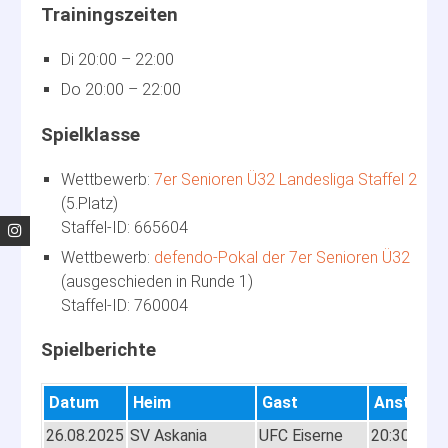
Di 20:00 – 22:00
Do 20:00 – 22:00
7er Senioren Ü32 Landesliga Staffel 2
5.Platz
665604
defendo-Pokal der 7er Senioren Ü32
ausgeschieden in Runde 1
760004
Datum
Heim
Gast
Anst.
To
26.08.2025
SV Askania
UFC Eiserne
20:30
o.E.