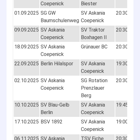
Coepenick
Biester
01.09.2025
SG GW
SV Askania
20:30
4:9
Baumschulenweg
Coepenick
(1:5
09.09.2025
SV Askania
SV Traktor
20:30
8:1
Coepenick
Boxhagen II
18.09.2025
SV Askania
Grünauer BC
20:30
3:2
Coepenick
(0:1
22.09.2025
Berlin Hilalspor
SV Askania
19:30
8:3
Coepenick
(2:2
02.10.2025
SV Askania
SG Rotation
20:30
4:5
Coepenick
Prenzlauer
(1:1
Berg
10.10.2025
SV Blau-Gelb
SV Askania
19:45
1:4
Berlin
Coepenick
(0:2
17.10.2025
BSV 1892
SV Askania
19:00
7:4
Coepenick
(2:2
06.11.2025
SV Askania
TSV Eiche
20:30
2:3