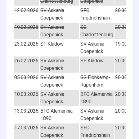
Charlottenburg
Coepenick
12.02.2026
SV Askania
SFC
20:30
Abg
Coepenick
Friedrichshain
19.02.2026
SV Askania
SC
20:30
Abg
Coepenick
Charlottenburg
23.02.2026
SF Kladow
SV Askania
19:00
3:3
Coepenick
(1:3
26.02.2026
SV Askania
SF Kladow
20:30
4:2
Coepenick
(1:0
05.03.2026
SV Askania
SG Eichkamp-
20:30
Abg
Coepenick
Rupenhorn
10.03.2026
SV Askania
BFC Alemannia
20:30
4:2
Coepenick
1890
(0:0
13.03.2026
BFC Alemannia
SV Askania
20:00
3:4
1890
Coepenick
(2:1
17.03.2026
SV Askania
SFC
20:30
2:1
Coepenick
Friedrichshain
(0:0