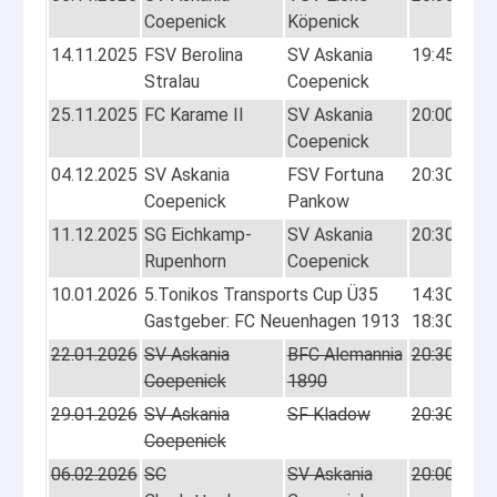
Coepenick
Köpenick
(0:1
14.11.2025
FSV Berolina
SV Askania
19:45
3:3
Stralau
Coepenick
(0:1
25.11.2025
FC Karame II
SV Askania
20:00
4:3
Coepenick
(1:1
04.12.2025
SV Askania
FSV Fortuna
20:30
4:2
Coepenick
Pankow
(3:2
11.12.2025
SG Eichkamp-
SV Askania
20:30
2:8
Rupenhorn
Coepenick
(2:3
10.01.2026
5.Tonikos Transports Cup Ü35
14:30
5.P
Gastgeber: FC Neuenhagen 1913
18:30
22.01.2026
SV Askania
BFC Alemannia
20:30
Abg
Coepenick
1890
29.01.2026
SV Askania
SF Kladow
20:30
Abg
Coepenick
06.02.2026
SC
SV Askania
20:00
Abg