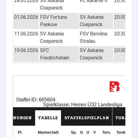
28.05.2026
SV Askania
FC Karame II
20:30
2:0
Coepenick
(2:0
01.06.2026
FSV Fortuna
SV Askania
20:00
4:5
Pankow
Coepenick
(1:2
11.06.2026
SV Askania
FSV Berolina
20:30
4:6
Coepenick
Stralau
(1:4
19.06.2026
SFC
SV Askania
20:00
3:3
Friedrichshain
Coepenick
(0:2