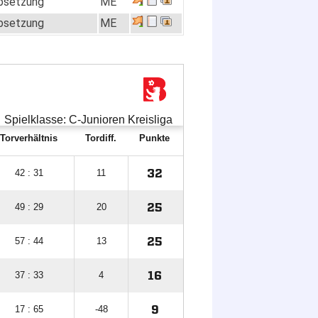
bsetzung
ME
bsetzung
ME