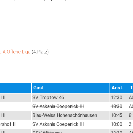
a A Offene Liga
4.Platz
Gast
Anst.
T
III
SV Treptow 46
12:30
A
SV Askania Coepenick III
18:30
A
III
Blau-Weiss Hohenschönhausen
10:45
8:
rshof II
SV Askania Coepenick III
10:00
2: